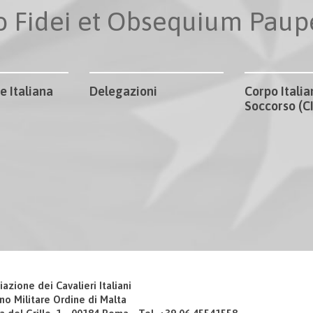
io Fidei et Obsequium Pau
e Italiana
Delegazioni
Corpo Italia
Soccorso (
iazione dei Cavalieri Italiani
no Militare Ordine di Malta