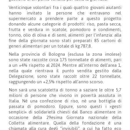
Venticinque volontari fra i quali quattro giovani aiutanti
hanno invitato le persone che entravano nel
supermercato a prendere parte a questo progetto
donando alcune categorie di prodotti: riso, pasta secca,
frutta e verdura in scatole, pomodoro e condimenti,
tonno, olio di oliva e di semi, alimenti per l’infanzia: alla
fine della giornata sono stati preparati 85 cartoni di
generi alimentari per un totale di kg.787,8.
Nella provincia di Bologna (esclusa la zona imolese)
sono state raccolte circa 175 tonnellate di alimenti, pari
a un +4% rispetto al 2024. Mentre all’interno dell’area 1,
nella quale rientrava il punto vendita gestito dalla
Delegazione, sono state raccolt oltre 22 tonnellate,
raggiungendo un +2,5% rispetto all’anno scorso.
Non sarà una scatoletta di tonno a saziare le oltre 5,7
milioni di persone che vivono in povertà assoluta in
Italia. Né una confezione di riso, né una bottiglia di
passata di pomodoro. Eppure, sono questi i «gesti
semplici» di solidarietà chiesti dal Banco alimentare in
occasione della 29esima Giornata nazionale della
Colletta alimentare. Quella della fondazione è una
chiamata alla cura degli “invisibili”, a cui ha fatto eco