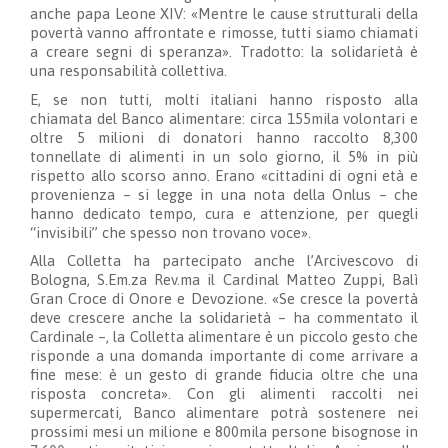
anche papa Leone XIV: «Mentre le cause strutturali della
povertà vanno affrontate e rimosse, tutti siamo chiamati
a creare segni di speranza». Tradotto: la solidarietà è
una responsabilità collettiva.
E, se non tutti, molti italiani hanno risposto alla
chiamata del Banco alimentare: circa 155mila volontari e
oltre 5 milioni di donatori hanno raccolto 8,300
tonnellate di alimenti in un solo giorno, il 5% in più
rispetto allo scorso anno. Erano «cittadini di ogni età e
provenienza – si legge in una nota della Onlus – che
hanno dedicato tempo, cura e attenzione, per quegli
“invisibili” che spesso non trovano voce».
Alla Colletta ha partecipato anche l’Arcivescovo di
Bologna, S.Em.za Rev.ma il Cardinal Matteo Zuppi, Balì
Gran Croce di Onore e Devozione. «Se cresce la povertà
deve crescere anche la solidarietà – ha commentato il
Cardinale –, la Colletta alimentare è un piccolo gesto che
risponde a una domanda importante di come arrivare a
fine mese: è un gesto di grande fiducia oltre che una
risposta concreta». Con gli alimenti raccolti nei
supermercati, Banco alimentare potrà sostenere nei
prossimi mesi un milione e 800mila persone bisognose in