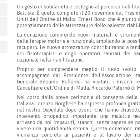
Un gesto di solidarietà e sostegno al percorso riabilit
Battista. È quello compiuto il 20 novembre dal Presid
Uniti dell’Ordine di Malta, Ernest Bono che è giunto 
potenziamento delle attrezzature delle palestre riabilit
La donazione comprende nuovi materiali e strumenti 
delle terapie motorie e funzionali, ampliando le possibi
recupero. Le nuove attrezzature contribuiranno a rende
dei fisioterapisti e degli operatori sanitari del S
nazionale nella riabilitazione.
Proprio per comprendere meglio il ruolo svolto d
accompagnato dal Presidente dell’Associazione It
Generale Edoardo Bellomo, ha visitato i diversi rep
Cancelliere dell’Ordine di Malta, Riccardo Paternò di
Nel corso della breve cerimonia di consegna della d
Italiana Lorenzo Borghese ha espresso profonda gratit
nel nostro Ospedale dopo eventi che hanno stravolto 
intervento ortopedico importante, una malattia ne
arrivano da noi impauriti, stanchi, senza sapere se p
vivere una quotidianità serena. Questa donazione ra
vicinanza concreta ai pazienti e al lavoro dei nos