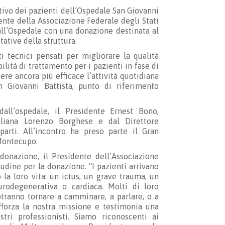
ativo dei pazienti dell’Ospedale San Giovanni
ente della
Associazione Federale degli Stati
all’Ospedale con una donazione destinata al
ative della struttura.
tecnici pensati per migliorare la qualità
lità di trattamento per i pazienti in fase di
re ancora più efficace l’attività quotidiana
an Giovanni Battista, punto di riferimento
all’ospedale, il Presidente Ernest Bono,
aliana Lorenzo Borghese e dal Direttore
arti. All’incontro ha preso parte il Gran
 Montecupo.
onazione, il Presidente dell’Associazione
udine per la donazione. “I pazienti arrivano
la loro vita: un ictus, un grave trauma, un
urodegenerativa o cardiaca. Molti di loro
otranno tornare a camminare, a parlare, o a
fforza la nostra missione e testimonia una
tri professionisti. Siamo riconoscenti ai