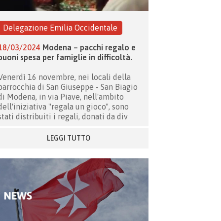
Delegazione Emilia Occidentale
18/03/2024
Modena – pacchi regalo e
buoni spesa per famiglie in difficoltà.
Venerdì 16
novembre
, nei locali
della
parrocchia di San Giuseppe - San Biagio
di Modena, in via Piave, nell'ambito
dell
'iniziativa "regala un gioco",
sono
stati distribuiti
i
regali
,
donati da div
LEGGI TUTTO