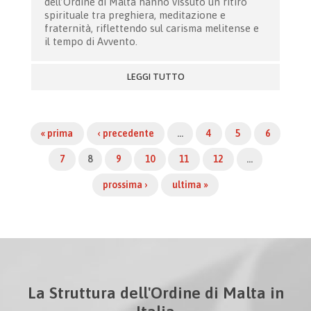
dell’Ordine di Malta hanno vissuto un ritiro
spirituale tra preghiera, meditazione e
fraternità, riflettendo sul carisma melitense e
il tempo di Avvento.
LEGGI TUTTO
« prima
‹ precedente
…
4
5
6
7
8
9
10
11
12
…
prossima ›
ultima »
La Struttura dell'Ordine di Malta in