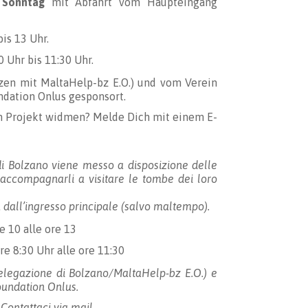
 Sonntag
mit Abfahrt vom Haupteingang
bis 13 Uhr.
30 Uhr bis 11:30 Uhr.
ozen mit MaltaHelp-bz E.O.) und vom Verein
ndation Onlus gesponsort.
m Projekt widmen? Melde Dich mit einem E-
o di Bolzano viene messo a disposizione delle
r accompagnarli a visitare le tombe dei loro
 dall’ingresso principale (salvo maltempo).
re 10 alle ore 13
ore 8:30 Uhr alle ore 11:30
(Delegazione di Bolzano/MaltaHelp-bz E.O.) e
Foundation Onlus.
 Contattaci via mail