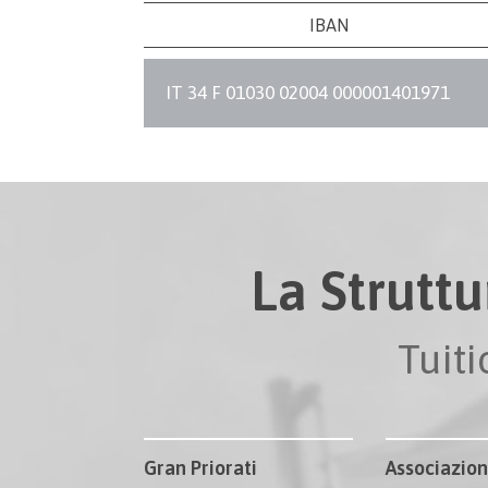
IBAN
IT 34 F 01030 02004 000001401971
La Struttu
Tuit
Gran Priorati
Associazion