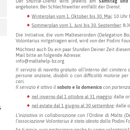
Der Shuttle-Dienst wird jeweils am
Samstag und
angeboten. Bei Schlechtwetter entfällt der Dienst.
Winterplan vom 1. Oktober bis 30. Mai
: 10 Uhr 
Sommerplan vom 1. Juni bis 30. September
: 8:
Die Initiative, die vom Malteserorden (Delegation B
Volontarius mitgetragen wird, wird von der Podini Fou
Möchtest auch Du ein paar Stunden Deiner Zeit diese
Mail bitte an folgende Adresse:
info@maltahelp-bz.org
Il servizio di navetta gratuito all’interno del cimiter
persone anziane, disabili o con difficoltà motorie pe
cari.
Il servizio è attivo il
sabato e la domenica
con partenza
nel inverno dal 1 ottobre al 31 maggio
: dalle o
nel estate dal 1 giugno al 30 settembre
: dalle 
6
L’iniziativa in collaborazione con l’Ordine di Malta 
l’associazione Volontarius è stata ideata dalla Podini 
Se ti piace, vuoi partecipare anche tu come volontario?