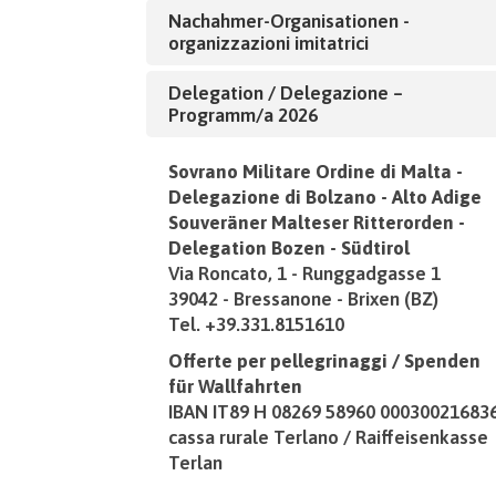
Nachahmer-Organisationen -
organizzazioni imitatrici
Delegation / Delegazione –
Programm/a 2026
Sovrano Militare Ordine di Malta -
Delegazione di Bolzano - Alto Adige
Souveräner Malteser Ritterorden -
Delegation Bozen - Südtirol
Via Roncato, 1 - Runggadgasse 1
39042 - Bressanone - Brixen (BZ)
Tel. +39.331.8151610
Offerte per pellegrinaggi / Spenden
für Wallfahrten
IBAN IT89 H 08269 58960 00030021683
cassa rurale Terlano / Raiffeisenkasse
Terlan