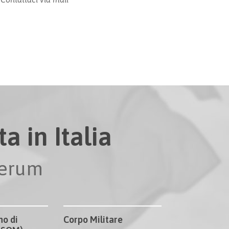
a in Italia
perum
no di
Corpo Militare