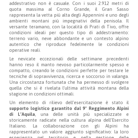
addestrativo non è casuale. Con i suoi 2.912 metri di
quota massima al Corno Grande, il Gran Sasso
rappresenta la vetta più alta degli Appennini e uno degli
ambienti montani più impegnativi della penisola. Il
versante teramano, con la località di Prati di Tivo, offre
condizioni ideali per questo tipo di addestramento:
terreno vario, neve abbondante e un contesto alpino
autentico che riproduce fedelmente le condizioni
operative reali.
Le nevicate eccezionali delle settimane precedenti
hanno reso il manto nevoso particolarmente spesso e
compatto, creando le condizioni perfette per testare le
tecniche di sopravvivenza, ricerca e soccorso in valanga.
Una circostanza fortunata che ha permesso di svolgere
quella che si è rivelata l’ultima attività montana della
stagione in condizioni ottimali.
Un elemento di rilievo dell’esercitazione è stato il
supporto logistico garantito dal 9° Reggimento Alpini
di L’Aquila
, una delle unità più specializzate e
storicamente radicate nella cultura alpina dell’Esercito
Italiano. La collaborazione con gli Alpini ha
rappresentato un valore aggiunto significativo: la loro
esperienza nel territorio e nella gestione delle