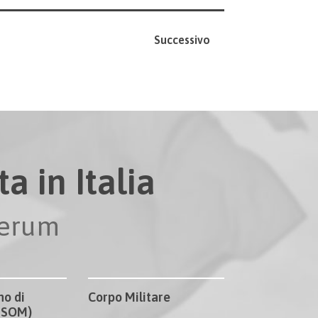
Successivo
a in Italia
perum
no di
Corpo Militare
CISOM)