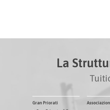
La Struttu
Tuit
Gran Priorati
Associazion