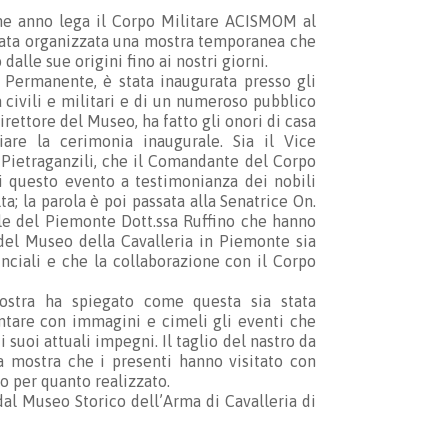
he anno lega il Corpo Militare ACISMOM al
stata organizzata una mostra temporanea che
alle sue origini fino ai nostri giorni.
o Permanente, è stata inaugurata presso gli
à civili e militari e di un numeroso pubblico
irettore del Museo, ha fatto gli onori di casa
iare la cerimonia inaugurale. Sia il Vice
ietraganzili, che il Comandante del Corpo
di questo evento a testimonianza dei nobili
a; la parola è poi passata alla Senatrice On.
le del Piemonte Dott.ssa Ruffino che hanno
del Museo della Cavalleria in Piemonte sia
inciali e che la collaborazione con il Corpo
mostra ha spiegato come questa sia stata
tare con immagini e cimeli gli eventi che
 suoi attuali impegni. Il taglio del nastro da
la mostra che i presenti hanno visitato con
 per quanto realizzato.
 dal Museo Storico dell’Arma di Cavalleria di