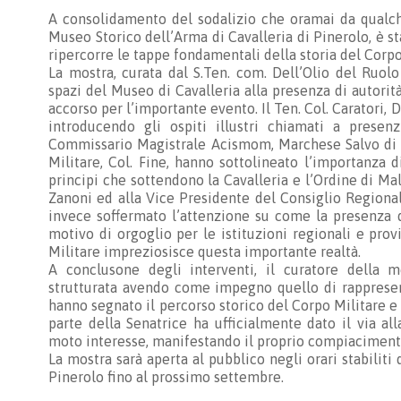
A consolidamento del sodalizio che oramai da qualc
Museo Storico dell’Arma di Cavalleria di Pinerolo, è 
ripercorre le tappe fondamentali della storia del Corpo d
La mostra, curata dal S.Ten. com. Dell’Olio del Ruol
spazi del Museo di Cavalleria alla presenza di autorit
accorso per l’importante evento. Il Ten. Col. Caratori, D
introducendo gli ospiti illustri chiamati a presenz
Commissario Magistrale Acismom, Marchese Salvo di P
Militare, Col. Fine, hanno sottolineato l’importanza 
principi che sottendono la Cavalleria e l’Ordine di Malt
Zanoni ed alla Vice Presidente del Consiglio Regiona
invece soffermato l’attenzione su come la presenza 
motivo di orgoglio per le istituzioni regionali e prov
Militare impreziosisce questa importante realtà.
A conclusone degli interventi, il curatore della 
strutturata avendo come impegno quello di rappresen
hanno segnato il percorso storico del Corpo Militare e i
parte della Senatrice ha ufficialmente dato il via al
moto interesse, manifestando il proprio compiacimento
La mostra sarà aperta al pubblico negli orari stabiliti
Pinerolo fino al prossimo settembre.