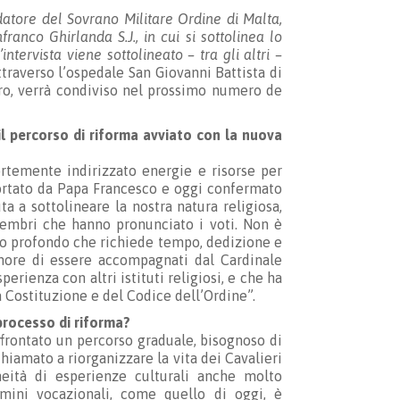
atore del Sovrano Militare Ordine di Malta,
anco Ghirlanda S.J., in cui si sottolinea lo
intervista viene sottolineato – tra gli altri –
attraverso l’ospedale San Giovanni Battista di
ero, verrà condiviso nel prossimo numero de
l percorso di riforma avviato con la nuova
ortemente indirizzato energie e risorse per
sortato da Papa Francesco e oggi confermato
ta a sottolineare la nostra natura religiosa,
membri che hanno pronunciato i voti. Non è
 profondo che richiede tempo, dedizione e
onore di essere accompagnati dal Cardinale
erienza con altri istituti religiosi, e che ha
 Costituzione e del Codice dell’Ordine”.
 processo di riforma?
frontato un percorso graduale, bisognoso di
hiamato a riorganizzare la vita dei Cavalieri
neità di esperienze culturali anche molto
rmini vocazionali, come quello di oggi, è