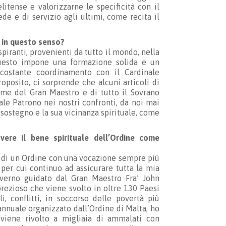
itense e valorizzarne le specificità con il
ede e di servizio agli ultimi, come recita il
a in questo senso?
piranti, provenienti da tutto il mondo, nella
 Questo impone una formazione solida e un
 costante coordinamento con il Cardinale
roposito, ci sorprende che alcuni articoli di
me del Gran Maestro e di tutto il Sovrano
nale Patrono nei nostri confronti, da noi mai
 sostegno e la sua vicinanza spirituale, come
vere il bene spirituale dell’Ordine come
no di un Ordine con una vocazione sempre più
per cui continuo ad assicurare tutta la mia
overno guidato dal Gran Maestro Fra’ John
prezioso che viene svolto in oltre 130 Paesi
, conflitti, in soccorso delle povertà più
annuale organizzato dall’Ordine di Malta, ho
 viene rivolto a migliaia di ammalati con