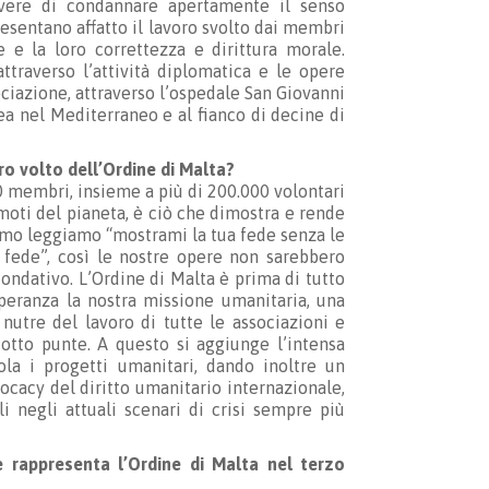
overe di condannare apertamente il senso
resentano affatto il lavoro svolto dai membri
e e la loro correttezza e dirittura morale.
ttraverso l’attività diplomatica e le opere
ociazione, attraverso l’ospedale San Giovanni
nea nel Mediterraneo e al fianco di decine di
o volto dell’Ordine di Malta?
500 membri, insieme a più di 200.000 volontari
moti del pianeta, è ciò che dimostra e rende
como leggiamo “mostrami la tua fede senza le
 fede”, così le nostre opere non sarebbero
fondativo. L’Ordine di Malta è prima di tutto
 speranza la nostra missione umanitaria, una
nutre del lavoro di tutte le associazioni e
 otto punte. A questo si aggiunge l’intensa
ola i progetti umanitari, dando inoltre un
cacy del diritto umanitario internazionale,
 negli attuali scenari di crisi sempre più
e rappresenta l’Ordine di Malta nel terzo