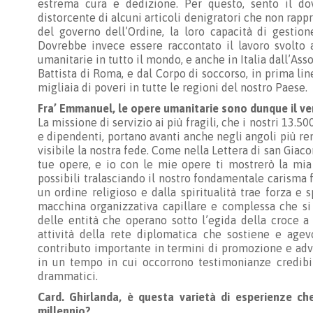
estrema cura e dedizione. Per questo, sento il d
distorcente di alcuni articoli denigratori che non rapp
del governo dell’Ordine, la loro capacità di gestion
Dovrebbe invece essere raccontato il lavoro svolto a
umanitarie in tutto il mondo, e anche in Italia dall’Ass
Battista di Roma, e dal Corpo di soccorso, in prima li
migliaia di poveri in tutte le regioni del nostro Paese.
Fra’ Emmanuel, le opere umanitarie sono dunque il ver
La missione di servizio ai più fragili, che i nostri 13.
e dipendenti, portano avanti anche negli angoli più re
visibile la nostra fede. Come nella Lettera di san Gia
tue opere, e io con le mie opere ti mostrerò la mia
possibili tralasciando il nostro fondamentale carisma 
un ordine religioso e dalla spiritualità trae forza e
macchina organizzativa capillare e complessa che si 
delle entità che operano sotto l’egida della croce a
attività della rete diplomatica che sostiene e agev
contributo importante in termini di promozione e advo
in un tempo in cui occorrono testimonianze credibili
drammatici.
Card. Ghirlanda, è questa varietà di esperienze ch
millennio?