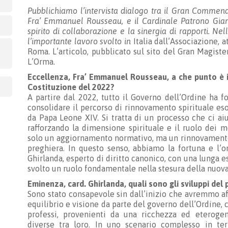
Pubblichiamo l’intervista dialogo tra il Gran Commend
Fra’ Emmanuel Rousseau, e il Cardinale Patrono Gianfr
spirito di collaborazione e la sinergia di rapporti. Nell’
l’importante lavoro svolto in
Italia dall’Associazione, 
Roma. L’articolo, pubblicato sul sito del Gran Magist
L’Orma.
Eccellenza, Fra’ Emmanuel Rousseau, a che punto è i
Costituzione del 2022?
A partire dal 2022, tutto il Governo dell’Ordine ha f
consolidare il percorso di rinnovamento spirituale e
da Papa Leone XIV. Si tratta di un processo che ci aiu
rafforzando la dimensione spirituale e il ruolo dei 
solo un aggiornamento normativo, ma un rinnovamento
preghiera. In questo senso, abbiamo la fortuna e l’
Ghirlanda, esperto di diritto canonico, con una lunga esp
svolto un ruolo fondamentale nella stesura della nuova
Eminenza, card. Ghirlanda, quali sono gli sviluppi del
Sono stato consapevole sin dall’inizio che avremmo af
equilibrio e visione da parte del governo dell’Ordine, c
professi, provenienti da una ricchezza ed eteroge
diverse tra loro. In uno scenario complesso in te