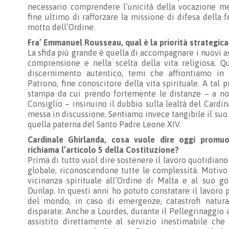
necessario comprendere l’unicità della vocazione mel
fine ultimo di rafforzare la missione di difesa della f
motto dell’Ordine.
Fra’ Emmanuel Rousseau, qual è la priorità strategic
La sfida più grande è quella di accompagnare i nuovi as
comprensione e nella scelta della vita religiosa.
discernimento autentico, temi che affrontiamo in
Patrono, fine conoscitore della vita spirituale. A tal p
stampa da cui prendo fortemente le distanze – a no
Consiglio – insinuino il dubbio sulla lealtà del Cardi
messa in discussione. Sentiamo invece tangibile il suo
quella paterna del Santo Padre Leone XIV.
Cardinale Ghirlanda, cosa vuole dire oggi promuo
richiama l’articolo 5 della Costituzione?
Prima di tutto vuol dire sostenere il lavoro quotidia
globale, riconoscendone tutte le complessità. Motivo 
vicinanza spirituale all’Ordine di Malta e al suo g
Dunlap. In questi anni ho potuto constatare il lavoro 
del mondo, in caso di emergenze, catastrofi naturali
disparate. Anche a Lourdes, durante il Pellegrinaggio 
assistito direttamente al servizio inestimabile che