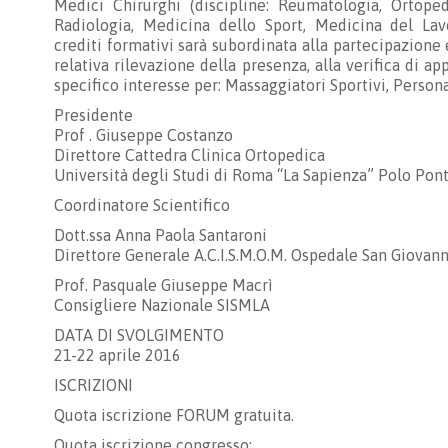
Medici Chirurghi (discipline: Reumatologia, Ortopedi
Radiologia, Medicina dello Sport, Medicina del Lav
crediti formativi sarà subordinata alla partecipazione
relativa rilevazione della presenza, alla verifica di 
specifico interesse per: Massaggiatori Sportivi, Person
Presidente
Prof . Giuseppe Costanzo
Direttore Cattedra Clinica Ortopedica
Università degli Studi di Roma “La Sapienza” Polo Pon
Coordinatore Scientifico
Dott.ssa Anna Paola Santaroni
Direttore Generale A.C.I.S.M.O.M. Ospedale San Giovann
Prof. Pasquale Giuseppe Macrì
Consigliere Nazionale SISMLA
DATA DI SVOLGIMENTO
21-22 aprile 2016
ISCRIZIONI
Quota iscrizione FORUM gratuita.
Quota iscrizione congresso: