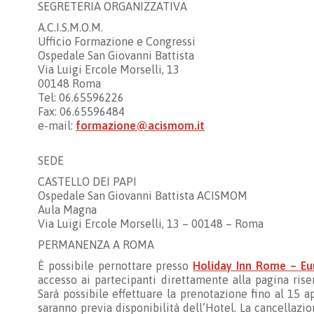
SEGRETERIA ORGANIZZATIVA
A.C.I.S.M.O.M.
Ufficio Formazione e Congressi
Ospedale San Giovanni Battista
Via Luigi Ercole Morselli, 13
00148 Roma
Tel: 06.65596226
Fax: 06.65596484
e-mail:
formazione@acismom.it
SEDE
CASTELLO DEI PAPI
Ospedale San Giovanni Battista ACISMOM
Aula Magna
Via Luigi Ercole Morselli, 13 – 00148 – Roma
PERMANENZA A ROMA
È possibile pernottare presso
Holiday Inn Rome – Eu
accesso ai partecipanti direttamente alla pagina rise
Sarà possibile effettuare la prenotazione fino al 15 ap
saranno previa disponibilità dell’Hotel. La cancellazi