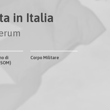
a in Italia
perum
no di
Corpo Militare
CISOM)