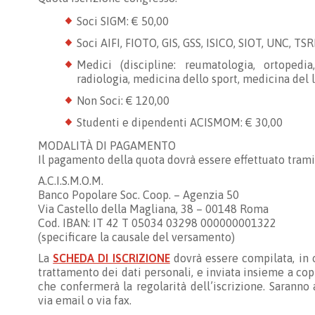
Soci SIGM: € 50,00
Soci AIFI, FIOTO, GIS, GSS, ISICO, SIOT, UNC, TS
Medici (discipline: reumatologia, ortopedia,
radiologia, medicina dello sport, medicina del l
Non Soci: € 120,00
Studenti e dipendenti ACISMOM: € 30,00
MODALITÀ DI PAGAMENTO
Il pagamento della quota dovrà essere effettuato tra
A.C.I.S.M.O.M.
Banco Popolare Soc. Coop. – Agenzia 50
Via Castello della Magliana, 38 – 00148 Roma
Cod. IBAN: IT 42 T 05034 03298 000000001322
(specificare la causale del versamento)
La
SCHEDA DI ISCRIZIONE
dovrà essere compilata, in o
trattamento dei dati personali, e inviata insieme a cop
che confermerà la regolarità dell’iscrizione. Saranno
via email o via fax.