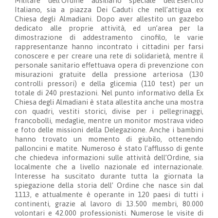
Militare dell’Ordine ausiliario speciale dell’Esercito
Italiano, sia a piazza Dei Caduti che nell’attigua ex
Chiesa degli Almadiani. Dopo aver allestito un gazebo
dedicato alle proprie attività, ed un’area per la
dimostrazione di addestramento cinofilo, le varie
rappresentanze hanno incontrato i cittadini per farsi
conoscere e per creare una rete di solidarietà, mentre il
personale sanitario effettuava opera di prevenzione con
misurazioni gratuite della pressione arteriosa (130
controlli pressori) e della glicemia (110 test) per un
totale di 240 prestazioni. Nel punto informativo della Ex
Chiesa degli Almadiani è stata allestita anche una mostra
con quadri, vestiti storici, divise per i pellegrinaggi,
francobolli, medaglie, mentre un monitor mostrava video
e foto delle missioni della Delegazione. Anche i bambini
hanno trovato un momento di giubilo, ottenendo
palloncini e matite. Numeroso è stato l’afflusso di gente
che chiedeva informazioni sulle attività dell’Ordine, sia
localmente che a livello nazionale ed internazionale.
Interesse ha suscitato durante tutta la giornata la
spiegazione della storia dell’ Ordine che nasce sin dal
1113, e attualmente è operante in 120 paesi di tutti i
continenti, grazie al lavoro di 13.500 membri, 80.000
volontari e 42.000 professionisti. Numerose le visite di