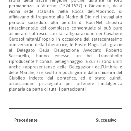
storia della sacra religione poiché, durante la loro
permanenza a Viterbo (1524-1527) i Giovanniti, dalla
vicina sede stabilita nella Rocca dell’Albornoz, si
affidavano di frequente alla Madre di Dio nel travagliato
periodo succeduto alla perdita di Rodi.Nel chiostro
rinascimentale del complesso conventuale si può pure
ammirare l’affresco con la raffiguarazione dei Cavaliere
Gerosolimitani.Proprio in occasione del settecentesimo
anniversario della Liberatrice, le Poste Magistrali, grazie
al Delegato Della Delegazione Avvocato Roberto
Saccarello, hanno emesso un bel francobollo
riproducente l’icona.Il pellegrinaggio, a cui si sono uniti
anche rappresentanze delle Delegazioni dell’Umbria e
delle Marche, si é svolto a pochi giorni dalla chiusura del
Giubileo indetto dal pontefice, ed é stato quindi,
un’occasione privilegiata per ottenere l’indulgenza
plenaria da parte di tutti i partecipanti.
Precedente
Successivo