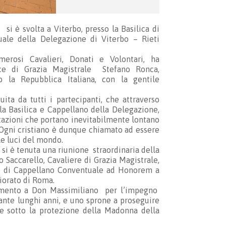
i è svolta a Viterbo, presso la Basilica di
uale della Delegazione di Viterbo – Rieti
umerosi Cavalieri, Donati e Volontari, ha
ce di Grazia Magistrale Stefano Ronca,
 la Repubblica Italiana, con la gentile
ita da tutti i partecipanti, che attraverso
la Basilica e Cappellano della Delegazione,
tazioni che portano inevitabilmente lontano
. Ogni cristiano è dunque chiamato ad essere
le luci del mondo.
 si è tenuta una riunione straordinaria della
 Saccarello, Cavaliere di Grazia Magistrale,
ne di Cappellano Conventuale ad Honorem a
Priorato di Roma.
scimento a Don Massimiliano per l’impegno
ante lunghi anni, e uno sprone a proseguire
se sotto la protezione della Madonna della