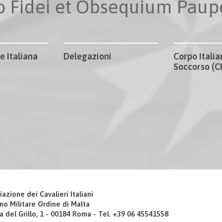
io Fidei et Obsequium Pau
e Italiana
Delegazioni
Corpo Italia
Soccorso (
iazione dei Cavalieri Italiani
no Militare Ordine di Malta
a del Grillo, 1 - 00184 Roma - Tel. +39 06 45541558