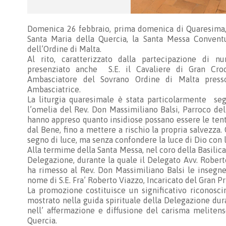
Domenica 26 febbraio, prima domenica di Quaresima, s
Santa Maria della Quercia, la Santa Messa Convent
dell’Ordine di Malta.
Al rito, caratterizzato dalla partecipazione di n
presenziato anche S.E. il Cavaliere di Gran Cro
Ambasciatore del Sovrano Ordine di Malta presso
Ambasciatrice.
La liturgia quaresimale è stata particolarmente segu
l’omelia del Rev. Don Massimiliano Balsi, Parroco del
hanno appreso quanto insidiose possano essere le ten
dal Bene, fino a mettere a rischio la propria salvezza
segno di luce, ma senza confondere la luce di Dio con 
Alla termime della Santa Messa, nel coro della Basilica
Delegazione, durante la quale il Delegato Avv. Roberto
ha rimesso al Rev. Don Massimiliano Balsi le inseg
nome di S.E. Fra’ Roberto Viazzo, Incaricato del Gran 
La promozione costituisce un significativo ricono
mostrato nella guida spirituale della Delegazione dur
nell’ affermazione e diffusione del carisma meliten
Quercia.