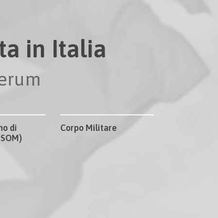
a in Italia
perum
no di
Corpo Militare
CISOM)