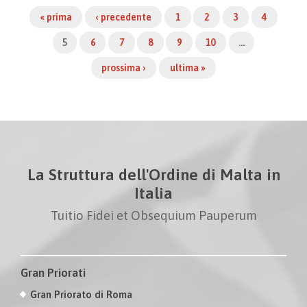
« prima
‹ precedente
1
2
3
4
5
6
7
8
9
10
…
prossima ›
ultima »
La Struttura dell'Ordine di Malta in
Italia
Tuitio Fidei et Obsequium Pauperum
Gran Priorati
Gran Priorato di Roma