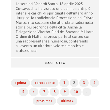
La sera del Venerdì
Santo, 18 aprile 2025,
Civitavecchia ha vissuto uno dei momenti più
intensi e carichi di spiritualità dell’intero anno
liturgico: la tradizionale Processione del Cristo
Morto, rito secolare che affonda le radici nella
storia più profonda della città. Anche la
Delegazione Viterbo-Rieti del Sovrano Militare
Ordine di Malta ha preso parte al corteo con
una rappresentanza numerosa, conferendo
all’evento un ulteriore valore simbolico e
istituzionale.
LEGGI TUTTO
« prima
‹ precedente
1
2
3
4
5
6
7
8
9
10
…
prossima ›
ultima »