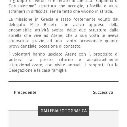
Il gruppo di Veroli si è recato anche alla “Capanna di
Gerusalemme” struttura che accoglie, rifocilla e aiuta
stranieri in difficoltà, senza tetto che vivono in strada,
La missione in Grecia è stato fortemente voluto dal
delegato M.se Bisleti, che aveva appreso della
encomiabile attività svolta dalle due strutture dalla
sorella che vive ad Atene, che a sua volta le aveva
conosciute grazie ad una, tanto occasionale quanto
provvidenziale, occasione di contatto.
I volontari hanno lasciato Atene con il proposito di
potervi far presto ritorno e auspicabilmente
istituzionalizzare, con visite annuali, i rapporti fra la
Delegazione e la casa famiglia.
Precedente
Successivo
GALLERIA FOTOGRAFICA