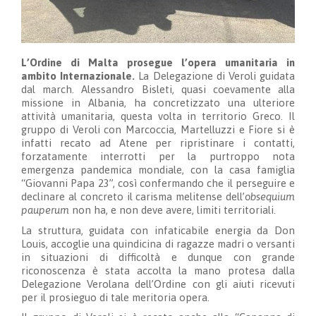
L’Ordine di Malta prosegue l’opera umanitaria in
ambito Internazionale.
La Delegazione di Veroli guidata
dal march. Alessandro Bisleti, quasi coevamente alla
missione in Albania, ha concretizzato una ulteriore
attività umanitaria, questa volta in territorio Greco. Il
gruppo di Veroli con Marcoccia, Martelluzzi e Fiore si è
infatti recato ad Atene per ripristinare i contatti,
forzatamente interrotti per la purtroppo nota
emergenza pandemica mondiale, con la casa famiglia
“Giovanni Papa 23”, così confermando che il perseguire e
declinare al concreto il carisma melitense dell’
obsequium
pauperum
non ha, e non deve avere, limiti territoriali.
La struttura, guidata con infaticabile energia da Don
Louis, accoglie una quindicina di ragazze madri o versanti
in situazioni di difficoltà e dunque con grande
riconoscenza è stata accolta la mano protesa dalla
Delegazione Verolana dell’Ordine con gli aiuti ricevuti
per il prosieguo di tale meritoria opera.