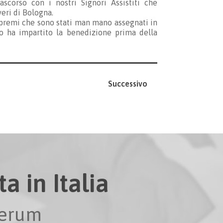
scorso con i nostri Signori Assistiti che
veri di Bologna.
 premi che sono stati man mano assegnati in
no ha impartito la benedizione prima della
Successivo
a in Italia
perum