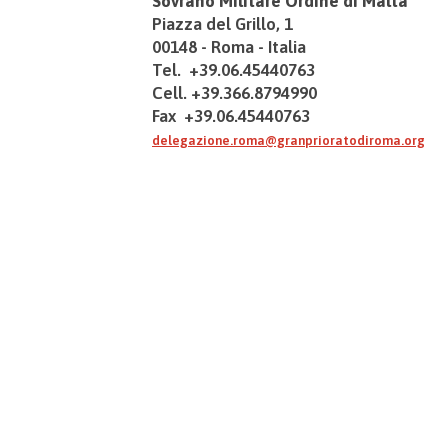
Sovrano Militare Ordine di Malta
Piazza del Grillo, 1
00148 - Roma - Italia
Tel. +39.06.45440763
Cell. +39.366.8794990
Fax +39.06.45440763
delegazione.roma@granprioratodiroma.org