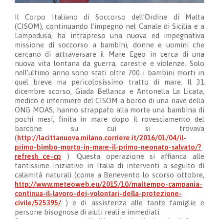
Il Corpo Italiano di Soccorso dell’Ordine di Malta
(CISOM), continuando l’impegno nel Canale di Sicilia e a
Lampedusa, ha intrapreso una nuova ed impegnativa
missione di soccorso a bambini, donne e uomini che
cercano di attraversare il Mare Egeo in cerca di una
nuova vita lontana da guerra, carestie e violenze. Solo
nell’ultimo anno sono stati oltre 700 i bambini morti in
quel breve ma pericolosissimo tratto di mare. Il 31
dicembre scorso, Giada Bellanca e Antonella La Licata,
medico e infermiere del CISOM a bordo di una nave della
ONG MOAS, hanno strappato alla morte una bambina di
pochi mesi, finita in mare dopo il rovesciamento del
barcone su cui si trovava
(
http://lacittanuova.milano.corriere.it/2016/01/04/il-
primo-bimbo-morto-in-mare-il-primo-neonato-salvato/?
refresh_ce-cp
). Questa operazione si affianca alle
tantissime iniziative in Italia di interventi a seguito di
calamità naturali (come a Benevento lo scorso ottobre,
http://www.meteoweb.eu/2015/10/maltempo-campania-
continua-il-lavoro-dei-volontari-della-protezione-
civile/525395/
) e di assistenza alle tante famiglie e
persone bisognose di aiuti reali e immediati.