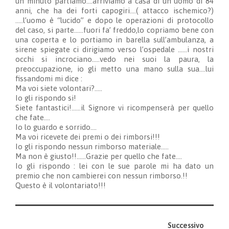
un minuto partiamo….arriviamo a casa di un uomo di 84
anni, che ha dei forti capogiri….( attacco ischemico?)
…..l’uomo è “lucido” e dopo le operazioni di protocollo
del caso, si parte……fuori fa’ freddo,lo copriamo bene con
una coperta e lo portiamo in barella sull’ambulanza, a
sirene spiegate ci dirigiamo verso l’ospedale ……i nostri
occhi si incrociano…..vedo nei suoi la paura, la
preoccupazione, io gli metto una mano sulla sua….lui
fissandomi mi dice :
Ma voi siete volontari?…..
Io gli rispondo si!
Siete fantastici!……il Signore vi ricompenserà per quello
che fate….
Io lo guardo e sorrido….
Ma voi ricevete dei premi o dei rimborsi!!!
Io gli rispondo nessun rimborso materiale…..
Ma non è giusto!!……Grazie per quello che fate….
Io gli rispondo : lei con le sue parole mi ha dato un
premio che non cambierei con nessun rimborso.!!
Questo è il volontariato!!!
Successivo