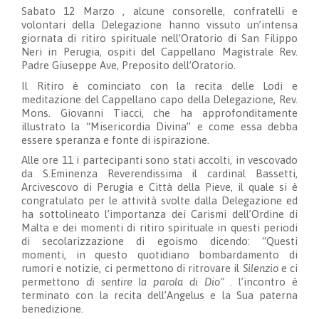
Sabato 12 Marzo , alcune consorelle, confratelli e
volontari della Delegazione hanno vissuto un’intensa
giornata di ritiro spirituale nell’Oratorio di San Filippo
Neri in Perugia, ospiti del Cappellano Magistrale Rev.
Padre Giuseppe Ave, Preposito dell’Oratorio.
Il Ritiro è cominciato con la recita delle Lodi e
meditazione del Cappellano capo della Delegazione, Rev.
Mons. Giovanni Tiacci, che ha approfonditamente
illustrato la “Misericordia Divina” e come essa debba
essere speranza e fonte di ispirazione.
Alle ore 11 i partecipanti sono stati accolti, in vescovado
da S.Eminenza Reverendissima il cardinal Bassetti,
Arcivescovo di Perugia e Città della Pieve, il quale si è
congratulato per le attività svolte dalla Delegazione ed
ha sottolineato l’importanza dei Carismi dell’Ordine di
Malta e dei momenti di ritiro spirituale in questi periodi
di secolarizzazione di egoismo dicendo: “Questi
momenti, in questo quotidiano bombardamento di
rumori e notizie, ci permettono di ritrovare il
Silenzio
e ci
permettono
di sentire la parola di Dio”
. l’incontro è
terminato con la recita dell’Angelus e la Sua paterna
benedizione.