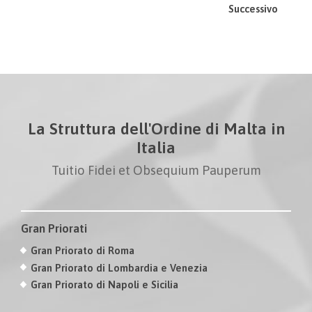
Successivo
La Struttura dell'Ordine di Malta in
Italia
Tuitio Fidei et Obsequium Pauperum
Gran Priorati
Gran Priorato di Roma
Gran Priorato di Lombardia e Venezia
Gran Priorato di Napoli e Sicilia