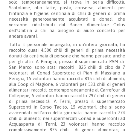
solo temporaneamente, si trova in seria difficoltà.
Scatolame, olio latte, pasta, conserve, alimenti per
l’infanzia e l’igiene; centinaia di chili di generi di prima
necessità generosamente acquistati e donati, che
verranno ridistribuiti dal Banco Alimentare Onlus
dell’Umbria a chi ha bisogno di aiuto concreto per
andare avanti.
Tutto il personale impiegato, in un’intera giornata, ha
raccolto quasi 4.500 chili di generi di prima necessità
donati da centinaia di persone che hanno pensato anche
per gli altri. A Perugia, presso il supermercato PAM di
San Marco, sono stati raccolti 825 chili di cibo da 7
volontari; al Conad Superstore di Pian di Massiano a
Perugia, 15 volontari hanno raccolto 815 chili di alimenti;
alla Coop di Magione, 6 volontari per 531 chili di generi
alimentari raccolti; contemporaneamente al Carrefour di
Collepepe, 5 volontari hanno raccolto 297 chili di generi
di prima necessità. A Terni, presso il supermercato
Superconti in Corso Tacito, 15 volontari, che si sono
avvicendati nell’arco della giornata, hanno raccolto 774
chili di alimenti; nei supermercati Conad e Superconti ad
Acquasparta di Terni, 23 volontari hanno raccolto
complessivamente 875 chili di generi alimentari; a