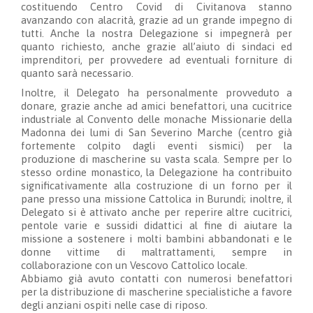
costituendo Centro Covid di Civitanova stanno
avanzando con alacrità, grazie ad un grande impegno di
tutti. Anche
la nostra Delegazione si impegnerà per
quanto richiesto, anche grazie all’aiuto di
sindaci ed
imprenditori, per provvedere ad eventuali forniture di
quanto sarà necessario.
Inoltre, il Delegato ha personalmente
provveduto a
donare, grazie anche ad amici benefattori, una cucitrice
industriale al Convento delle monache Missionarie della
Madonna dei lumi di San Severino Marche (centro già
fortemente colpito dagli eventi sismici) per la
produzione di mascherine su vasta scala.
Sempre per lo
stesso ordine monastico, la Delegazione ha contribuito
significativamente alla costruzione di un forno per il
pane presso una missione Cattolica in Burundi; inoltre, il
Delegato si è attivato anche per reperire altre cucitrici,
pentole varie e sussidi didattici al fine di aiutare la
missione a sostenere i molti bambini abbandonati e le
donne vittime di maltrattamenti, sempre in
collaborazione con un Vescovo Cattolico locale.
Abbiamo già avuto contatti con numerosi benefattori
per la distribuzione di mascherine specialistiche a favore
degli anziani ospiti nelle case di riposo.