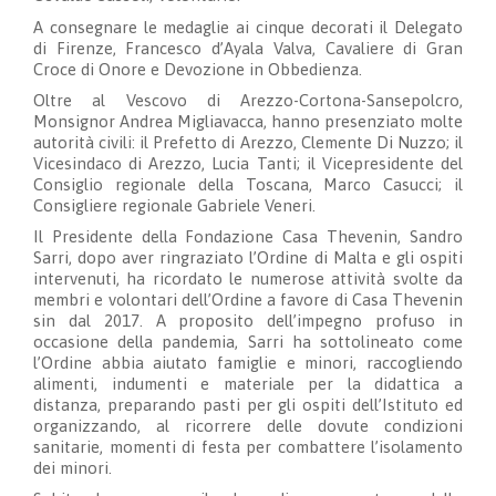
A consegnare le medaglie ai cinque decorati il Delegato
di Firenze, Francesco d’Ayala Valva, Cavaliere di Gran
Croce di Onore e Devozione in Obbedienza.
Oltre al Vescovo di Arezzo-Cortona-Sansepolcro,
Monsignor Andrea Migliavacca, hanno presenziato molte
autorità civili: il Prefetto di Arezzo, Clemente Di Nuzzo; il
Vicesindaco di Arezzo, Lucia Tanti; il Vicepresidente del
Consiglio regionale della Toscana, Marco Casucci; il
Consigliere regionale Gabriele Veneri.
Il Presidente della Fondazione Casa Thevenin, Sandro
Sarri, dopo aver ringraziato l’Ordine di Malta e gli ospiti
intervenuti, ha ricordato le numerose attività svolte da
membri e volontari dell’Ordine a favore di Casa Thevenin
sin dal 2017. A proposito dell’impegno profuso in
occasione della pandemia, Sarri ha sottolineato come
l’Ordine abbia aiutato famiglie e minori, raccogliendo
alimenti, indumenti e materiale per la didattica a
distanza, preparando pasti per gli ospiti dell’Istituto ed
organizzando, al ricorrere delle dovute condizioni
sanitarie, momenti di festa per combattere l’isolamento
dei minori.