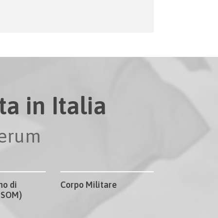
a in Italia
perum
no di
Corpo Militare
CISOM)