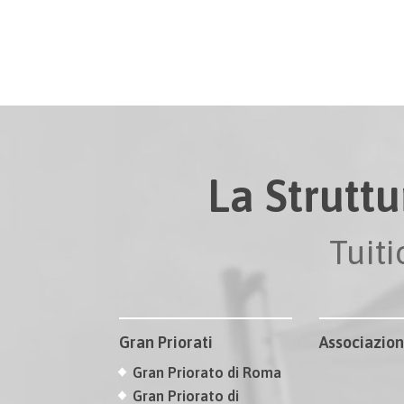
La Struttu
Tuit
Gran Priorati
Associazion
Gran Priorato di Roma
Gran Priorato di