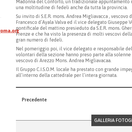
Madonna del Conforto, un tradizionale appuntamento mo
una moltitudine di fedeli anche da tutta la provincia.
Su invito di S.E.R. mons. Andrea Migliavacca , vescovo 
Francesco d’Ayala Valva ed il vice delegato Giuseppe 
pontificale del mattino presieduto da S.E.R. mons. Ghe
roma.org
Frenze e che ha visto la presenza di molti vescovi della 
gran numero di fedeli.
Nel pomeriggio poi, il vice delegato e responsabile de
volontari della sezione hanno preso parte alla solenne
vescovo di Arezzo Mons. Andrea Migliavacaa.
Il Gruppo C.I.S.O.M. locale ha prestato con grande impeg
all’interno della cattedrale per l’intera giornata.
Precedente
GALLERIA FOTOG