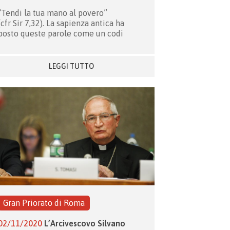
“Tendi la tua mano al povero”
(cfr Sir 7,32). La sapienza antica ha
posto queste parole come un codi
LEGGI TUTTO
Gran Priorato di Roma
02/11/2020
L’Arcivescovo Silvano