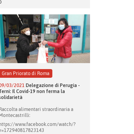
O
Gran Priorato di Roma
09/03/2021
Delegazione di Perugia -
Terni: Il Covid-19 non ferma la
solidarietà
Raccolta alimentari straordinaria a
Montecastrilli:
https://www.facebook.com/watch/?
v=172940817823143