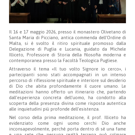
Il 16 e 17 maggio 2026, presso il monastero Olivetano di
Santa Maria di Picciano, antica commenda dell’Ordine di
Malta, si è svolto il ritiro spirituale promosso dalla
Delegazione di Puglia e Lucania, guidato da Michele
Illiceto, Professore di Storia della filosofia moderna e
contemporanea presso la Facoltà Teologica Pugliese.
Attraverso il tema «Il tuo volto Signore io cerco», i
partecipanti sono stati accompagnati in un intenso
percorso di riflessione spirituale e interiore sul desiderio
di Dio che abita profondamente il cuore umano. Le
meditazioni hanno offerto un itinerario che, partendo
dall’esperienza concreta dell’uomo, ha condotto alla
scoperta della presenza divina come risposta autentica
alle inquietudini più profonde dell’esistenza.
Nel corso della prima meditazione, il prof. Illiceto ha
evidenziato come ogni uomo cerchi Dio anche
inconsapevolmente, perché porta dentro di sé una fame
e una sete che nessuna realtà terrena può colmare