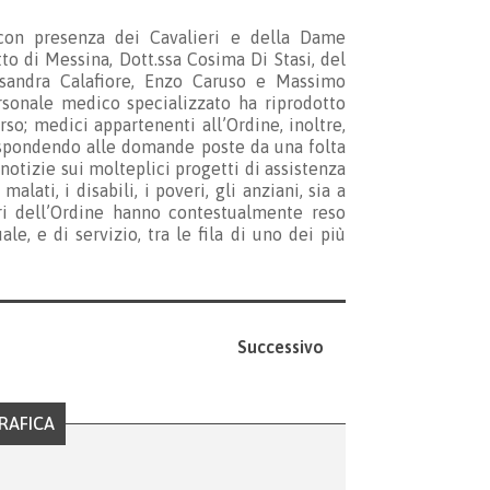
 con presenza dei Cavalieri e della Dame
etto di Messina, Dott.ssa Cosima Di Stasi, del
essandra Calafiore, Enzo Caruso e Massimo
 personale medico specializzato ha riprodotto
rso; medici appartenenti all’Ordine, inoltre,
ispondendo alle domande poste da una folta
 notizie sui molteplici progetti di assistenza
ati, i disabili, i poveri, gli anziani, sia a
ri dell’Ordine hanno contestualmente reso
le, e di servizio, tra le fila di uno dei più
Successivo
RAFICA