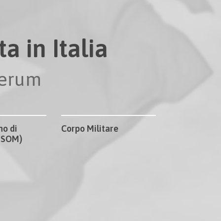
a in Italia
perum
no di
Corpo Militare
CISOM)