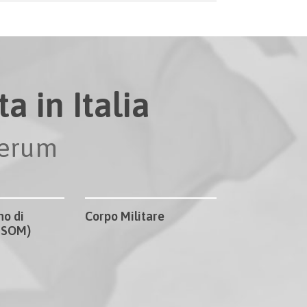
a in Italia
perum
no di
Corpo Militare
CISOM)