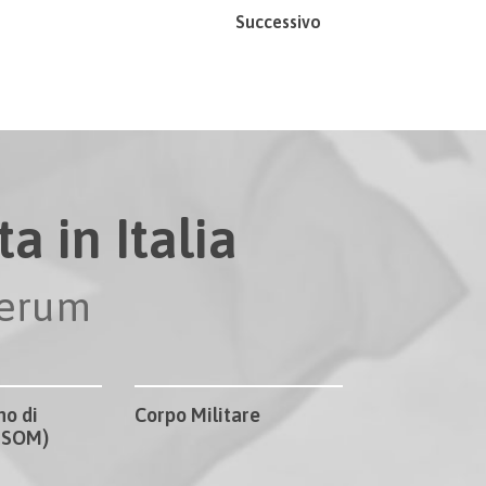
Successivo
a in Italia
perum
no di
Corpo Militare
CISOM)