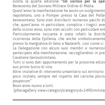
svolta la quarta edizione
“Un sorriso per la spe
Benevento del Sovrano Militare Ordine di Malta.
Quest’anno la manifestazione ha avuto un svolgimento 
napoletano, uno a Pompei presso la Casa del Pelle
beneventano. Sono stati distribuiti numerosi pacchi do
che, quest’anno in particolare, complice i tragici ev
dello scorso anno, sono stati accolti con particolare en
Particolarmente toccante è stata infatti la distr
ricorrenza della Epifania, che anche simbolicamente
presso la mangiatoia di Gesù a Nazareth, così come ci n
La Delegazione con alcuni suoi membri e numerosi vo
partecipato alla manifestazione, raccogliendosi in pre
Cavaliere Gerosolimitano.
Tutti si sono dati appuntamento per la prossima ediz
suo primo lustro di vita.
Altre iniziative di intervento umanitario sul territori
poco iniziato, sempre nel rispetto del carisma pluris
pauperum
”.
Buon anno nuovo a tutti.
{phocagallery view=category|categoryid=149|limitsta