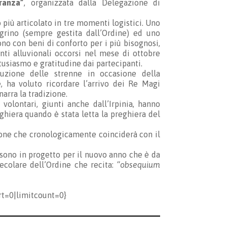
ranza”
, organizzata dalla Delegazione di
più articolato in tre momenti logistici. Uno
grino (sempre gestita dall’Ordine) ed uno
no con beni di conforto per i più bisognosi,
enti alluvionali occorsi nel mese di ottobre
tusiasmo e gratitudine dai partecipanti.
ibuzione delle strenne in occasione della
, ha voluto ricordare l’arrivo dei Re Magi
arra la tradizione.
lontari, giunti anche dall’Irpinia, hanno
ghiera quando è stata letta la preghiera del
ione che cronologicamente coinciderà con il
o sono in progetto per il nuovo anno che è da
ecolare dell’Ordine che recita: “
obsequium
rt=0|limitcount=0}