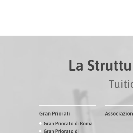
La Struttu
Tuit
Gran Priorati
Associazion
Gran Priorato di Roma
Gran Priorato di