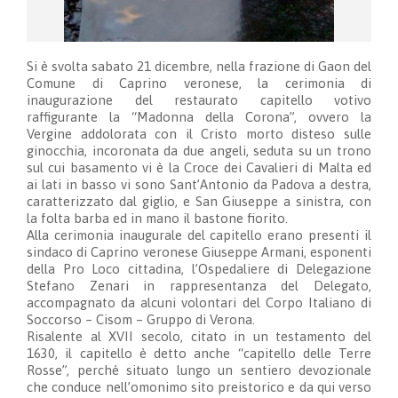
Si è svolta sabato 21 dicembre, nella frazione di Gaon del
Comune di Caprino veronese, la cerimonia di
inaugurazione del restaurato capitello votivo
raffigurante la “Madonna della Corona”, ovvero la
Vergine addolorata con il Cristo morto disteso sulle
ginocchia, incoronata da due angeli, seduta su un trono
sul cui basamento vi è la Croce dei Cavalieri di Malta ed
ai lati in basso vi sono Sant’Antonio da Padova a destra,
caratterizzato dal giglio, e San Giuseppe a sinistra, con
la folta barba ed in mano il bastone fiorito.
Alla cerimonia inaugurale del capitello erano presenti il
sindaco di Caprino veronese Giuseppe Armani, esponenti
della Pro Loco cittadina, l’Ospedaliere di Delegazione
Stefano Zenari in rappresentanza del Delegato,
accompagnato da alcuni volontari del Corpo Italiano di
Soccorso – Cisom – Gruppo di Verona.
Risalente al XVII secolo, citato in un testamento del
1630, il capitello è detto anche “capitello delle Terre
Rosse”, perché situato lungo un sentiero devozionale
che conduce nell’omonimo sito preistorico e da qui verso