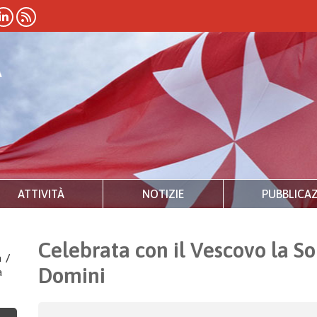
ATTIVITÀ
NOTIZIE
PUBBLICAZ
Celebrata con il Vescovo la S
a
/
Domini
à