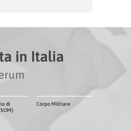
a in Italia
perum
no di
Corpo Militare
CISOM)