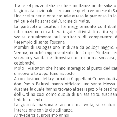
Tra le 34 piazze italiane che simultaneamente sabato 
la giornata nazionale c’era anche quella veronese di S
Una scelta per niente casuale attesa la presenza in 
reliquie della santa dell’Ordine di Malta.
La particolare location ha maggiormente contribuit
informazione circa le variegate attività di carità, spir
svolte attualmente sul territorio di competenza da
l’esempio di santa Toscana.
Membri di Delegazione in divisa da pellegrinaggio, 
Verona, nonché rappresentanti del Corpo Militare han
screening sanitari e dimostrazioni di primo soccorso,
celebrativi.
Molti i visitatori che hanno interagito al punto dedi
e ricevere le opportune risposte.
A conclusione della giornata i Cappellani Conventual
don Paolo Belussi hanno officiato una santa Messa n
durante la quale hanno trovato altresì spazio le testi
dell’Ordine così come quella di un assistito, suscit
fedeli presenti.
La giornata nazionale, ancora una volta, si confe
interazione con la cittadinanza.
Arrivederci al prossimo anno!