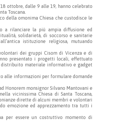
18 ottobre, dalle 9 alle 19, hanno celebrato
anta Toscana.
loco della omonima Chiesa che custodisce le
o a rilanciare la più ampia diffusione ed
itualità, solidarietà, di soccorso e sanitarie
ll’antica istituzione religiosa, mutuando
volontari dei gruppi Cisom di Vicenza e di
no presentato i progetti locali, effettuato
 distribuito materiale informativo e gadget
cato alle informazioni per formulare domande
i ad Honorem monsignor Silvano Mantovani e
ella vicinissima Chiesa di Santa Toscana,
monianze dirette di alcuni membri e volontari
ando emozione ed apprezzamento tra tutti i
rma per essere un costruttivo momento di