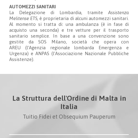
AUTOMEZZI SANITARI
La Delegazione di Lombardia, tramite
Assistenza
Melitense ETS
, è proprietaria di alcuni automezzi sanitari
.
Al momento si tratta di: una ambulanza (è in fase di
acquisto una seconda) e tre vetture per il trasporto
sanitario semplice. In base a una convenzione sono
gestite da SOS Milano, società che opera con
AREU
(l
’
Agenzia regionale lombarda Emergenza e
Ur
genza)
e ANPAS
(l
’
Associazione Nazionale Pubbliche
Assistenze)
.
La Struttura dell'Ordine di Malta in
Italia
Tuitio Fidei et Obsequium Pauperum