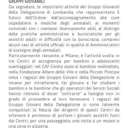
GRUPPI GIOVANILI
Da segnalare,
le importanti attività dei Gruppi Giovanili
della Delegazione di Lombardia
, che rappresentano il
futuro dell’Ordine
: dall’accompagnamento alle cure
ospedalier
e
e mediche
degli ammalati, ai momenti
conviviali con i coetanei diversamente abili, al disbrigo
delle pratiche amministrative e burocratiche per gli
assistiti
adulti
in difficoltà con la burocrazia
, compresi
alcuni casi di attività ufficiali in qualità di Ammi
nistratori
di sostegno degli ammalati.
Particolarmente rilevante, a Milano, è l’attività svolta in
tre Centri di accoglienza per bambini e adolescenti
svantaggiati: nel
CAF-Centro aiuto al bambino maltrattato
,
nella
Fondazione Albero della Vita
e nella
Piccolo Principe
onlus
i ragazzi del Gruppo Giovani della Delegazione si
recano per intrattenere, far giocare e far studiare i
bambini e le bambine
che gli operatori dei Servizi Sociali
hanno ritenuto di dover “sottrarre” a famiglie non in
grado di provvedere
al loro benessere. I ragazzi del
Gruppo Giovani della Delegazione si sono talmente
conquistati la fiducia dei dirigenti di questi Centri da
ottenere il permesso di portare i giovani assistiti fuori
dai Centri, per una passeggiata, una visita a un museo o
una cena in pizzeria.