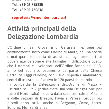
Tel. +39.02.795885
Tel. +39.02.780636
segreteria@smomlombardia.it
Attività principali della
Delegazione Lombardia
L’Ordine di San Giovanni di Gerusalemme, oggi più
comunemente noto come Ordine di Malta, ha una storia
ormai quasi millenaria di assistenza agli ammalati, ai
poveri, alle persone e alle famigli
e
in difficoltà: è quello
che
i membri e i volontari dell’Ordine fanno
dal 1113,
anno del suo riconoscimento da parte della Chiesa
Cattolica. Oggi
l’Ordine, con i suoi ospedali, ambulatori,
centri di assistenza è attivo
in 120 paesi del mondo.
In
Lombardia
la Delegazione dell’Ordine di Malta
–
istituita
nel 1937 (prima c
’
era una sola Delegazione per
tutto il Nord Italia) –
opera dalla sede centrale di Milano
e dalle sezioni di Brescia, Pavia e Varese. Gruppi più
piccoli sono attivi anche a Bergamo, Como, Lecco,
Sondrio, Monza-Brianza.