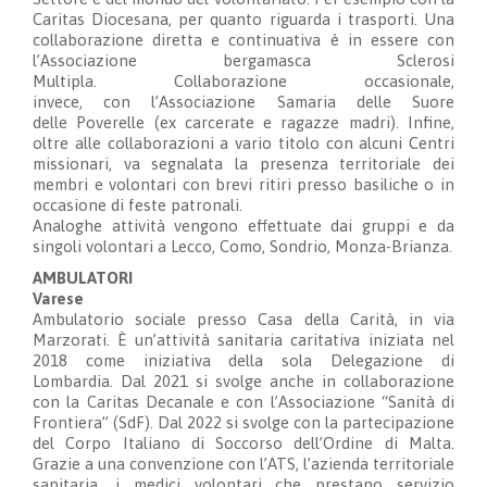
Caritas Diocesana
,
per
quanto riguarda
i
trasporti. Una
c
ollaborazione diretta e continuativa
è in essere con
l’Associazione bergamasca Sclerosi
Multipla.
Collaborazione occasionale
,
invece,
con
l’Associazione Samaria
delle Suore
delle
P
overelle (ex carcerate e ragazze madri)
. Infine,
oltre alle collaborazioni a vario titolo con alcuni Centri
missionari, va segnalata la p
resenza territoriale
dei
membri e volontari
con brevi ritiri presso basiliche o in
occasione di feste patronali
.
Analoghe attività vengono effettuate dai gruppi e da
singol
i volontari
a
Lecco, Como, Sondrio, Monza-Brianza.
AMBULATORI
Varese
Ambulatorio sociale presso Casa della Carità, in via
Marzorati. È un’attività sanitaria caritativa iniziata nel
2018 come iniziativa della sola Delegazione di
Lombardia. Dal 2021 si svolge anche in collaborazione
con la Caritas Decanale e con l’Associazione “Sanità di
Frontiera” (SdF). Dal 2022 si svolge con la partecipazione
del Corpo Italiano di Soccorso dell’Ordine di Malta.
Grazie a una convenzione con l’ATS, l’azienda territoriale
sanitaria, i medici volontari che prestano servizio