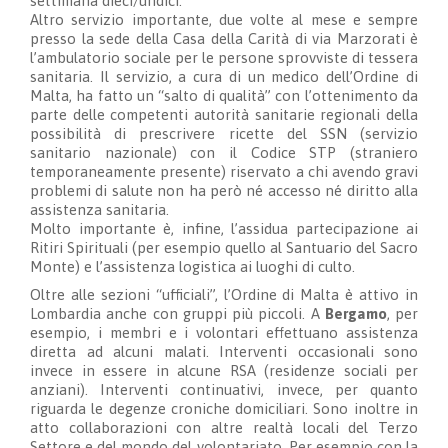
settimana dieci/undici.
Altro servizio importante,
due volte al mese e
sempre
presso la sede della Casa della Carità
di via Marzorati è
l’ambulatorio sociale per le persone sprovvist
e
di tessera
sanitaria. Il servizio, a cura di un medico dell’Ordine di
Malta, ha fatto un “
s
alto di qualità” con l’ottenimen
to da
parte delle competenti autorità sanitarie regionali
della
possibilità
di prescrivere ricette del SSN (servizio
sanitario nazionale) con il Codice STP (straniero
temporaneamente presente) riservato a chi avendo gravi
problemi di salute non ha però né accesso né diritto alla
assistenza sanitaria.
Molto impor
tante è, infine, l’assidua partecipazione
ai
Ritiri Spirituali (per esempio quello al Santuario del Sacro
Monte) e l’assistenza logistica ai luoghi di culto.
Oltre alle sezioni “ufficiali”, l’O
rdine di Malta è attivo in
Lombardia anche con gruppi più piccoli. A
Bergamo
, per
esempio, i membri e i volontari effettuano
assistenza
diretta ad alcuni
malati
. Interventi
occasionali
sono
invece in essere in alcune RSA (residenze sociali per
anziani). Interventi continuativi, invece, per quanto
riguarda le
degenze croniche domiciliari
. Sono inoltre in
atto collaborazioni con altre realtà locali del Terzo
Settore e del mondo del volontariato. Per esempio con la