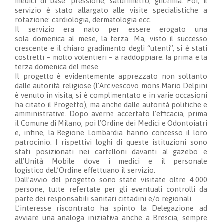
medici di base: pressione, saturimetro, glicemia.
Poi,
il
servizio è stato
allargat
o
a
lle visite specialistiche a
rotazione: cardiologia, dermatologia ecc.
I
l servizio era
nato per essere
erogato una
sola
d
omenica al mese, la terza. Ma, visto il successo
crescente e il chiaro gradimento degli “utenti”, si
è
stati
costretti
–
molto volentieri
–
a raddoppiare: la prima e la
terza
d
omenica del mese
.
Il progetto è evidentemente apprezzato non soltanto
dalle autorità religiose (l’Arcivescovo mons
.
Mario
Delpini
è venuto in visita
,
si è complimentato
e in varie occasioni
ha citato il Progetto
), ma anche dalle autorità politiche e
amministrative. Dopo averne accertato l’efficacia, prima
il Comune di Milano, poi l’Ordine dei Medici e Odontoiatri
e, infine, la Regione Lombardia hanno concesso il loro
patrocinio.
I
rispettivi loghi
di
queste istituzioni
sono
stati posizionati
nei cartelloni davanti al gazebo e
all’Unità Mobile dove i medici e il personale
logistico
dell’Ordine
effettuano il servizio.
Dall’avvio del progetto
sono state visitate oltre 4.000
persone
, tutte refertate per gli eventuali controlli da
parte dei responsabili sanitari
cittadini e/o
regionali.
L’interesse riscontrato ha spint
o la Delegazione
ad
avviare una analoga iniziativa anche a Brescia, sempre