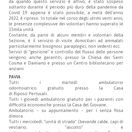
da quando questo servizio è attivo, è stato sospeso
soltanto durante il periodo più duro della pandemia da
Covid 19: appena è stato possibile, a metà dell’anno
2022, è ripreso.
In totale nel corso degli ultimi venti anni,
le presenze complessive dei volontari hanno superato le
15mila unità.
Costante, da parte di a
lcuni membri e volontari della
Sezione, è il servizio di visite domiciliari ad ammalati
particolarmente bisognosi: paraplegici, non vedenti ecc.
Servizi di “gestione” e controllo del flusso delle persone
vengono anche garantiti, presso la Chiesa dei Santi
Cosma e Damiano e presso un Centro bibliotecario per
anziani.
PAVIA
Tutti i martedì:
ambulatorio
odontoiatrico
gratuito
presso
la C
asa
di
R
iposo
P
ertusati
.
Tutti i giovedì:
ambulatorio
gratuito
per i paz
ienti
con
difficolt
à
economiche
presso la C
asa del
G
iovane
.
A
mbulatorio
–
su appuntamento
–
per i senza fissa
dimora
.
Tutti i mercoledì: “
unit
à
di strada
” (bevande calde, capi di
vestiario, “ascolto”
e