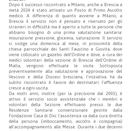
Dopo il successo riscontrato a Milano, anche a Brescia a
metà 2024 è stato attivato un Posto di Primo Ascolto
medico. A differenza di quanto avviene a Milano, a
Brescia il servizio non è pensato e riservato per gli
stranieri in difficoltà ma è aperto a tutte le persone che
abbiano bisogno di una prima valutazione sanitaria:
misurazione pressione, glicemia, saturazione. Il servizio
si svolge una domenica al mese, in prossimità della
chiesa parrocchiale dei Santi Faustino e Giovita, dove
viene col
locato un gazebo dell’Ordine e dove, a cura dei
medici volontari della sezione di Brescia dell’Ordine di
Malta, vengono effettuate le visite. Sottoposta
preventivamente alla valutazione e approvazione del
Vescovo e della Diocesi bresciana, l’iniziativa ha da
subito riscontrato il favore dei destinatari: l’affluenza
cresce a ogni uscita.
Da molti anni, inoltre (per la precisione dal 2003), è
attivo il servizio socio assistenziale che i membri e
volontari della Sezione effettuano presso le due
Residenze Sani
tarie convenzionate gestite dalla
Fondazione Casa di Dio: l’assistenza va dalla cura diretta
della persona (imboccamento, ascolto e compagnia)
all’accompagnamento alle Messe. Durante i due decenni