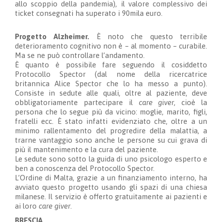
allo scoppio della pandemia)
,
il valore complessivo dei
ticket
consegnati
ha superato i 90mila euro.
Progetto Alzheimer.
È
noto che questo terribile
deterioramento cognitivo non è – al momento – curabile.
Ma se ne può controllare l’andamento.
È quanto è possibile fare seguendo il cosiddetto
Protocollo Spector (dal nome della ricercatrice
britannica Alice Spector che lo ha messo a punto).
Consiste in sedute alle quali, oltre al paziente, deve
obbligatoriamente
partecipare il
care giver
, cioè la
persona che lo segue più da vicino
: moglie, marito, figli,
fratelli ecc. È stato
infatti
evidenziato che, oltre a un
minimo rallentamento del progredire della malattia, a
trarne vantaggio sono anche le persone su cui grava di
più il mantenimento e la cura del paziente.
Le sedute
sono sotto la guida di uno psicologo esperto e
ben a conoscenza del Protocollo Spector.
L’Ordine di Malta, grazie a un finanziamento interno, ha
avviato questo progetto usando gli spazi di una chiesa
milanese.
Il
servizio è offerto gratuitamente
ai
pazienti e
ai loro
care g
i
ver
.
BRESCIA