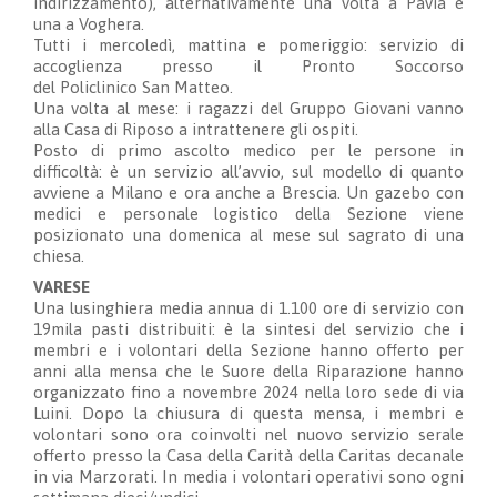
indirizzamento
),
alternativamente
una volta a
P
avia e
una a
V
oghera
.
Tutti i mercoledì, mattina e pomeriggio:
servizio di
accoglienza presso il
P
ronto
S
occorso
del
P
oliclinico
S
an
M
atteo
.
U
na volta al mese
: i ragazzi del Gruppo Giovani
vanno
alla
C
asa di
R
iposo a intrattenere gli
ospiti.
Posto di primo ascolto medico per le persone in
difficoltà: è un
servizio all’avvio, sul modello di quanto
avviene a Milano e ora anche a Brescia. Un gazebo con
medici e personale logistico della Sezione viene
posizionato una domenica al mese sul sagrato di una
chiesa.
VARESE
Una lusinghiera media annua di 1.100 ore di servizio con
19mila pasti distribuiti: è la sintesi del servizio che i
membri e i volontari della Sezione hanno offerto
per
anni
alla mensa che le Suore della Riparazione hanno
organizzato fino a novembre 2024
nella loro sede di via
Luini
. Dopo la chiusu
ra di questa mensa, i membri e
volontari sono ora coinvolti nel nuovo servizio serale
offerto presso la Casa della Carità della Caritas decanale
in via Marzorati. In media i volontari operativi sono ogni