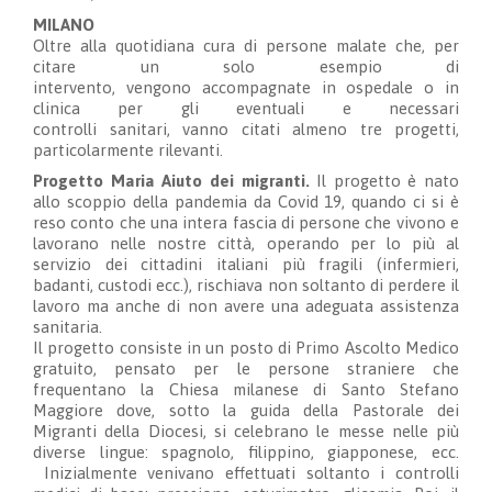
MILANO
O
ltre alla quotidiana cura di persone malate che, per
citare un solo esempio
di
intervento
,
vengono
accompagna
t
e in ospedale o in
clinica per gli eventuali e necessari
controlli
sanitari
,
vanno citati almeno tre
progetti
,
particolarmente rilevanti.
Progetto Maria Aiuto dei migranti.
Il progetto è nato
allo scoppio della pandemia da
Covid 19, quando ci
si è
reso
conto che una intera fascia di persone che vivono e
lavorano nelle nostre città, operando per lo più al
servizio dei cittadini italiani più fragili (infermier
i
,
badanti, custodi ecc.), rischiava non soltanto di perdere il
lavoro ma anche di non avere una adeguata assistenza
sanitaria.
Il progetto consiste in
un posto di Primo Ascolto Medico
gratuito, pensato per le persone straniere che
frequentano la Chiesa milanese di Santo Stefano
Maggiore dove, sotto la guida della Pastora
le dei
Migranti della Diocesi, si celebrano le messe nelle più
diverse lingue: spagnolo, filippino, giapponese, ecc.
Inizialmente venivano
effettuati
soltanto i
controlli