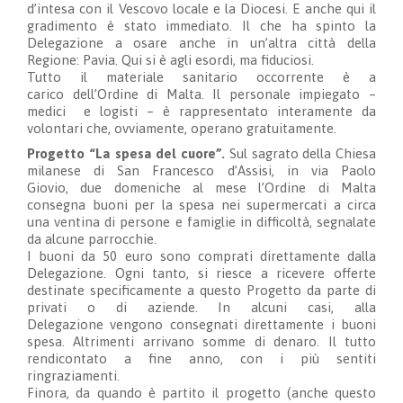
d’intesa con il Vescovo locale e la Diocesi.
E anche qui il
grad
imento è stato immediato. Il che ha spint
o la
Delegazione
a osare anche in un’altra città della
Regione: Pavia. Qui
si è
agli esordi
,
ma fiduciosi.
Tutto il materiale sanitario occorrente è a
carico
dell’Ordine di Malta
. Il personale impiegato –
medici
e logisti – è rappresentato interamente da
volontari che, ovviamente, operano gratuitamente.
Progetto “La spesa del cuore”.
Sul sagrato della Chiesa
milanese di San Francesco d’Assisi, in via Paolo
Giovio,
due domeniche al mese
l’Ordine di Malta
consegna
b
uoni per la spesa nei superm
erca
ti a circa
una ventina di persone e famiglie in difficoltà, segnalate
da alcune parrocchie.
I buoni da 50 euro
s
ono comprati
direttamente
dalla
Delegazio
n
e
. Ogni tanto,
si riesce
a ricevere offerte
destinate specificamente a questo Progetto da parte di
privati o di aziende. In alcuni casi,
alla
Delegazione
vengono consegnati direttamente i buoni
spesa. Altrimenti arrivano somme di denaro. Il tutto
rendicontato a fine anno, con i più sentiti
ringraziamenti.
Finora,
da quando è partito il progetto
(anche questo