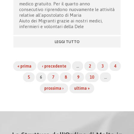
medico gratuito. Per il quarto anno
consecutivo riprendono nuovamente le attività
relative all'apostolato di Maria
Aiuto dei Migranti grazie ai nostri medici,
infermieri e volontari della Dele
LEGGI TUTTO
« prima
‹ precedente
…
2
3
4
5
6
7
8
9
10
…
prossima ›
ultima »