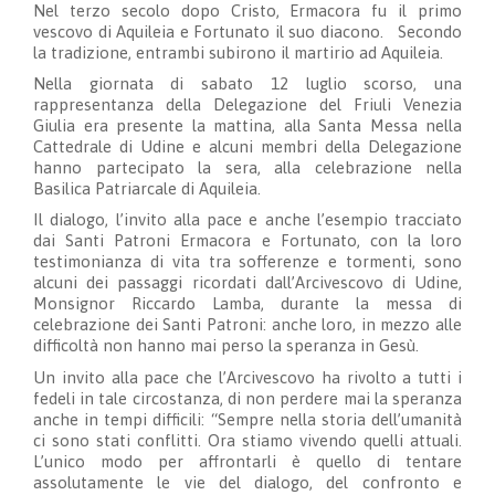
Nel terzo secolo dopo Cristo, Ermacora fu il primo
vescovo di Aquileia e Fortunato il suo diacono. Secondo
la tradizione, entrambi subirono il martirio ad Aquileia.
Nella giornata di sabato 12 luglio scorso, una
rappresentanza della Delegazione del Friuli Venezia
Giulia era presente la mattina, alla Santa Messa nella
Cattedrale di Udine e alcuni membri della Delegazione
hanno partecipato la sera, alla celebrazione nella
Basilica Patriarcale di Aquileia.
Il dialogo, l’invito alla pace e anche l’esempio tracciato
dai Santi Patroni Ermacora e Fortunato, con la loro
testimonianza di vita tra sofferenze e tormenti, sono
alcuni dei passaggi ricordati dall’Arcivescovo di Udine,
Monsignor Riccardo Lamba, durante la messa di
celebrazione dei Santi Patroni: anche loro, in mezzo alle
difficoltà non hanno mai perso la speranza in Gesù.
Un invito alla pace che l’Arcivescovo ha rivolto a tutti i
fedeli in tale circostanza, di non perdere mai la speranza
anche in tempi difficili: “Sempre nella storia dell’umanità
ci sono stati conflitti. Ora stiamo vivendo quelli attuali.
L’unico modo per affrontarli è quello di tentare
assolutamente le vie del dialogo, del confronto e