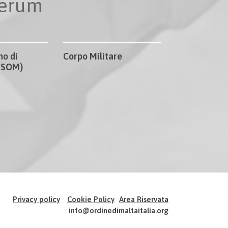
perum
no di
Corpo Militare
CISOM)
Privacy policy
Cookie Policy
Area Riservata
info@ordinedimaltaitalia.org