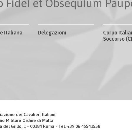
io Fidei et Obsequium Pau
e Italiana
Delegazioni
Corpo Italia
Soccorso (
iazione dei Cavalieri Italiani
no Militare Ordine di Malta
a del Grillo, 1 - 00184 Roma - Tel. +39 06 45541558