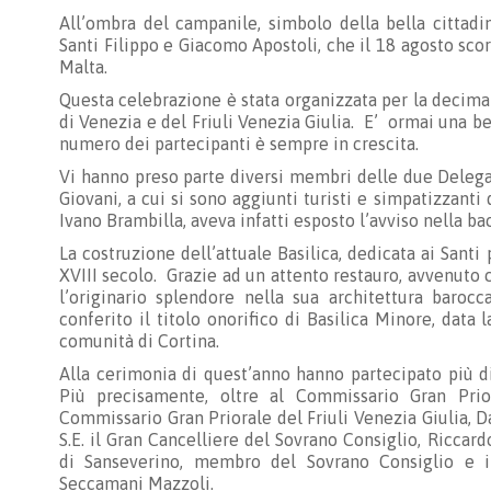
All’ombra del campanile, simbolo della bella cittadin
Santi Filippo e Giacomo Apostoli, che il 18 agosto sco
Malta.
Questa celebrazione è stata organizzata per la decima
di Venezia e del Friuli Venezia Giulia. E’ ormai una bel
numero dei partecipanti è sempre in crescita.
Vi hanno preso parte diversi membri delle due Delega
Giovani, a cui si sono aggiunti turisti e simpatizzant
Ivano Brambilla, aveva infatti esposto l’avviso nella ba
La costruzione dell’attuale Basilica, dedicata ai Santi 
XVIII secolo. Grazie ad un attento restauro, avvenuto ci
l’originario splendore nella sua architettura ba
conferito il titolo onorifico di Basilica Minore, data 
comunità di Cortina.
Alla cerimonia di quest’anno hanno partecipato più di
Più precisamente, oltre al Commissario Gran Prio
Commissario Gran Priorale del Friuli Venezia Giulia, 
S.E. il Gran Cancelliere del Sovrano Consiglio, Ricca
di Sanseverino, membro del Sovrano Consiglio e i
Seccamani Mazzoli.