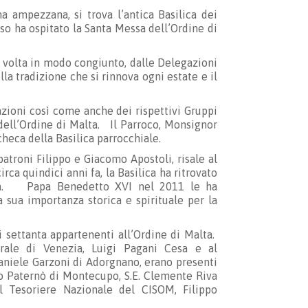
a ampezzana, si trova l’antica Basilica dei
rso ha ospitato la Santa Messa dell’Ordine di
 volta in modo congiunto, dalle Delegazioni
la tradizione che si rinnova ogni estate e il
zioni così come anche dei rispettivi Gruppi
i dell’Ordine di Malta. Il Parroco, Monsignor
checa della Basilica parrocchiale.
patroni Filippo e Giacomo Apostoli, risale al
rca quindici anni fa, la Basilica ha ritrovato
rocca. Papa Benedetto XVI nel 2011 le ha
la sua importanza storica e spirituale per la
 settanta appartenenti all’Ordine di Malta.
rale di Venezia, Luigi Pagani Cesa e al
Daniele Garzoni di Adorgnano, erano presenti
rdo Paternò di Montecupo, S.E. Clemente Riva
l Tesoriere Nazionale del CISOM, Filippo