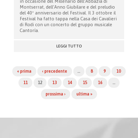
in occasione del Millenario dell’Abbazia di
Montserrat, dell’Anno Giubilare e del preludio
del 40º anniversario del Festival. Il 3 ottobre il
Festival ha fatto tappa nella Casa dei Cavalieri
di Rodi con un concerto del gruppo musicale
Cantoría.
LEGGI TUTTO
« prima
‹ precedente
…
8
9
10
11
12
13
14
15
16
…
prossima ›
ultima »