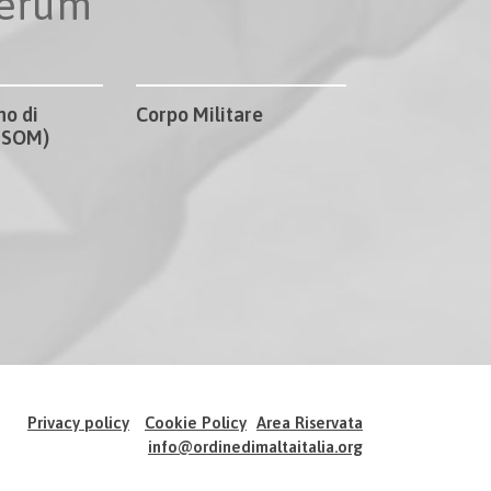
perum
no di
Corpo Militare
CISOM)
Privacy policy
Cookie Policy
Area Riservata
info@ordinedimaltaitalia.org