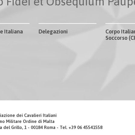
io Fidei et Obsequium Pau
e Italiana
Delegazioni
Corpo Italia
Soccorso (
iazione dei Cavalieri Italiani
no Militare Ordine di Malta
a del Grillo, 1 - 00184 Roma - Tel. +39 06 45541558