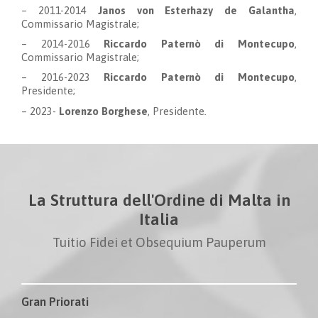
– 2011-2014
Janos von Esterhazy de Galantha
,
Commissario Magistrale
;
– 2014-2016
Riccardo Paternò di Montecupo
,
Commissario Magistrale
;
– 2016-2023
Riccardo Paternò di Montecupo
,
Presidente;
– 2023-
Lorenzo Borghese
, Presidente
.
La Struttura dell'Ordine di Malta in
Italia
Tuitio Fidei et Obsequium Pauperum
Gran Priorati