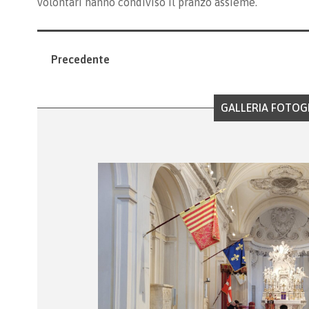
volontari hanno condiviso il pranzo assieme.
Precedente
GALLERIA FOTOG