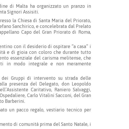
ine di Malta ha organizzato un pranzo in
ta Signori Assisiti.
resso la Chiesa di Santa Maria del Priorato,
efano Sanchirico, e concelebrata dal Prelato
appellano Capo del Gran Priorato di Roma,
ntino con il desiderio di ospitare “a casa” i
ità e di gioia con coloro che durante tutto
ento essenziale del carisma melitense, che
iti in modo integrale e non meramente
e dei Gruppi di intervento su strada delle
alla presenza del Delegato, don Leopoldo
ll’Assistente Caritativo, Raniero Salvaggi,
Ospedaliere, Carlo Vitalini Sacconi, del Gran
o Barberini.
nato un pacco regalo, vestiario tecnico per
omento di comunità prima del Santo Natale, i