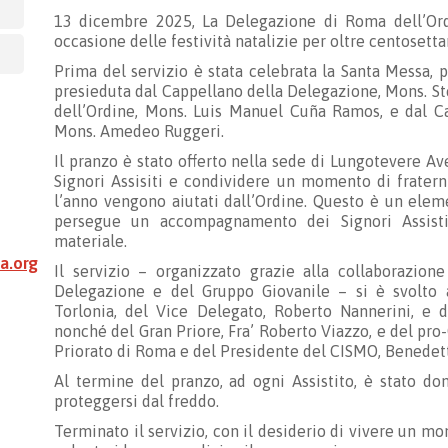
13 dicembre 2025, La Delegazione di Roma dell’Ord
occasione delle festività natalizie per oltre centosettan
Prima del servizio è stata celebrata la Santa Messa, p
presieduta dal Cappellano della Delegazione, Mons. St
dell’Ordine, Mons. Luis Manuel Cuña Ramos, e dal C
Mons. Amedeo Ruggeri.
Il pranzo è stato offerto nella sede di Lungotevere Ave
Signori Assisiti e condividere un momento di fratern
l’anno vengono aiutati dall’Ordine. Questo è un elem
persegue un accompagnamento dei Signori Assist
materiale.
a.org
Il servizio – organizzato grazie alla collaborazion
Delegazione e del Gruppo Giovanile – si è svolto 
Torlonia, del Vice Delegato, Roberto Nannerini, e de
nonché del Gran Priore, Fra’ Roberto Viazzo, e del pro-
Priorato di Roma e del Presidente del CISMO, Benedett
Al termine del pranzo, ad ogni Assistito, è stato do
proteggersi dal freddo.
Terminato il servizio, con il desiderio di vivere un m