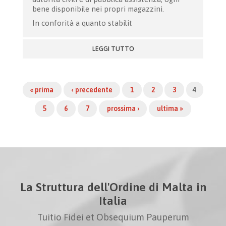
bene disponibile nei propri magazzini.
In conforità a quanto stabilit
LEGGI TUTTO
« prima
‹ precedente
1
2
3
4
5
6
7
prossima ›
ultima »
La Struttura dell'Ordine di Malta in
Italia
Tuitio Fidei et Obsequium Pauperum