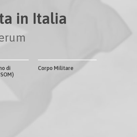
a in Italia
perum
no di
Corpo Militare
CISOM)