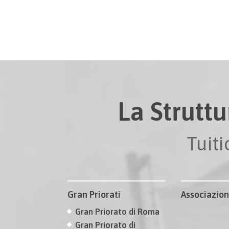
La Struttu
Tuit
Gran Priorati
Associazion
Gran Priorato di Roma
Gran Priorato di