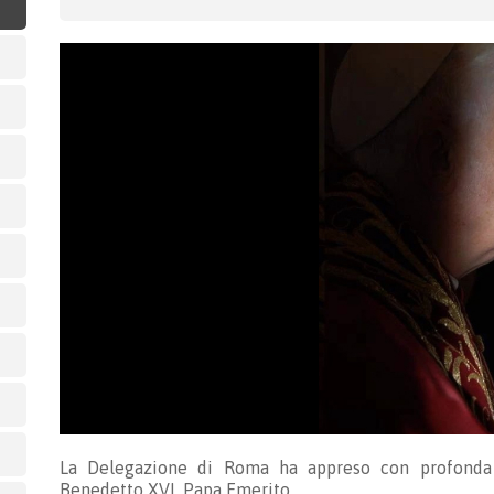
La Delegazione di Roma ha appreso con profonda t
Benedetto XVI, Papa Emerito.