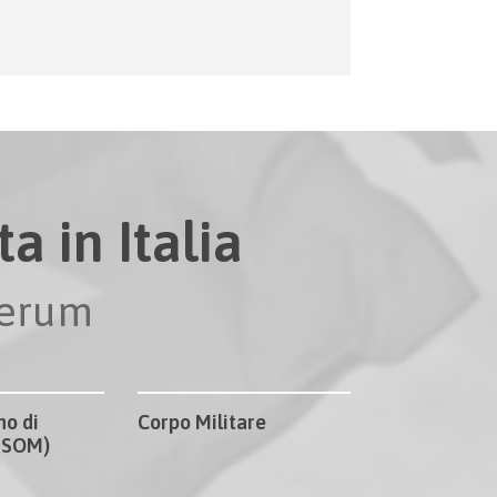
a in Italia
perum
no di
Corpo Militare
CISOM)