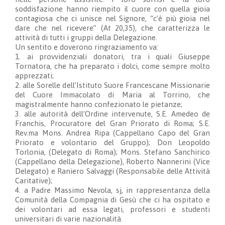
soddisfazione hanno riempito il cuore con quella gioia
contagiosa che ci unisce nel Signore, “c’è più gioia nel
dare che nel ricevere” (At 20,35), che caratterizza le
attività di tutti i gruppi della Delegazione.
Un sentito e doverono ringraziamento va:
1. ai provvidenziali donatori, tra i quali Giuseppe
Tornatora, che ha preparato i dolci, come sempre molto
apprezzati;
2. alle Sorelle dell’Istituto Suore Francescane Missionarie
del Cuore Immacolato di Maria al Torrino, che
magistralmente hanno confezionato le pietanze;
3. alle autorità dell’Ordine intervenute, S.E. Amedeo de
Franchis, Procuratore del Gran Priorato di Roma; S.E.
Rev.ma Mons. Andrea Ripa (Cappellano Capo del Gran
Priorato e volontario del Gruppo); Don Leopoldo
Torlonia, (Delegato di Roma); Mons. Stefano Sanchirico
(Cappellano della Delegazione), Roberto Nannerini (Vice
Delegato) e Raniero Salvaggi (Responsabile delle Attività
Caritative);
4. a Padre Massimo Nevola, sj, in rappresentanza della
Comunità della Compagnia di Gesù che ci ha ospitato e
dei volontari ad essa legati, professori e studenti
universitari di varie nazionalità.