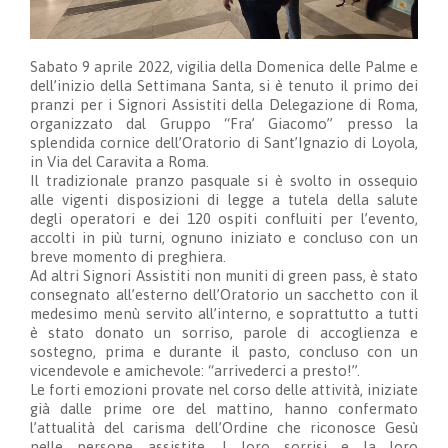
Sabato 9 aprile 2022, vigilia della Domenica delle Palme e
dell’inizio della Settimana Santa, si è tenuto il primo dei
pranzi per i Signori Assistiti della Delegazione di Roma,
organizzato dal Gruppo “Fra’ Giacomo” presso la
splendida cornice dell’Oratorio di Sant’Ignazio di Loyola,
in Via del Caravita a Roma.
Il tradizionale pranzo pasquale si è svolto in ossequio
alle vigenti disposizioni di legge a tutela della salute
degli operatori e dei 120 ospiti confluiti per l’evento,
accolti in più turni, ognuno iniziato e concluso con un
breve momento di preghiera.
Ad altri Signori Assistiti non muniti di green pass, è stato
consegnato all’esterno dell’Oratorio un sacchetto con il
medesimo menù servito all’interno, e soprattutto a tutti
è stato donato un sorriso, parole di accoglienza e
sostegno, prima e durante il pasto, concluso con un
vicendevole e amichevole: “arrivederci a presto!”.
Le forti emozioni provate nel corso delle attività, iniziate
già dalle prime ore del mattino, hanno confermato
l’attualità del carisma dell’Ordine che riconosce Gesù
nelle persone assistite. I loro sorrisi e la loro