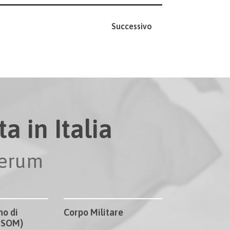
Successivo
a in Italia
perum
no di
Corpo Militare
CISOM)