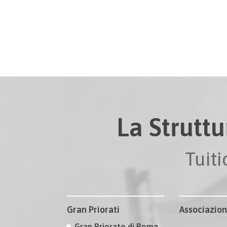
La Struttu
Tuit
Gran Priorati
Associazion
Gran Priorato di Roma