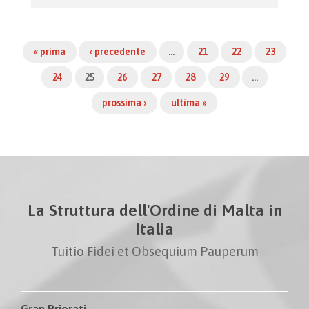
« prima
‹ precedente
…
21
22
23
24
25
26
27
28
29
…
prossima ›
ultima »
La Struttura dell'Ordine di Malta in
Italia
Tuitio Fidei et Obsequium Pauperum